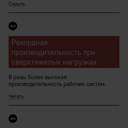
Скрыть
Рекордная
производительность при
сверхтяжелых нагрузках
В разы более высокая
производительность рабочих систем.
Читать
Наиболее тяжелые и частые операции
выполняются механизмами платформы в
несколько потоков.
Имеется опыт практической