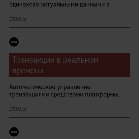
одинаково актуальными данными в
режиме реального времени.
Читать
Следует из:
Централизованное хранение данных IEM
Транзакции в реальном
Системы
времени
Исключительная всеохватность и
единственность
Автоматическое управление
транзакциями средствами платформы.
Читать
Сервер приложений транзакционно
атомарен: платформа гарантирует, что
.NULL.
либо все операции пакета будут
завершены, либо все изменения
отменены.