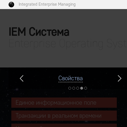
Integrated Enterprise Managing
IEM Система
Enterprise Operating Sys
Свойства
Единое информационное поле
Транзакции в реальном времени