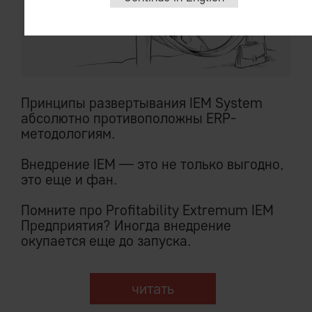
Принципы развертывания IEM System
абсолютно противоположны ERP-
методологиям.
Внедрение IEM — это не только выгодно,
это еще и фан.
Помните про Profitability Extremum IEM
Предприятия? Иногда внедрение
окупается еще до запуска.
читать