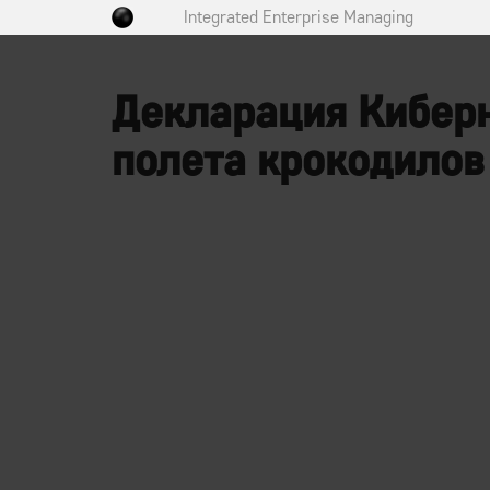
Integrated Enterprise Managing
Декларация Киберн
полета крокодилов