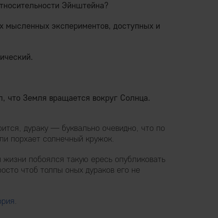
относительности Эйнштейна?
х мысленных экспериментов, доступных и
ический.
л, что Земля вращается вокруг Солнца.
рится, дураку — буквально очевидно, что по
ли порхает солнечный кружок.
и жизни побоялся такую ересь опубликовать
росто чтоб толпы оных дураков его не
ория
.