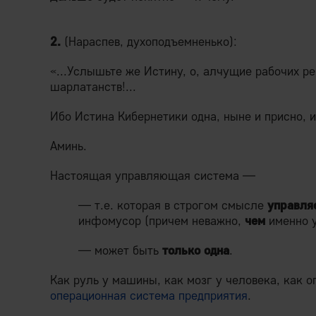
2.
(Нараспев, духоподъемненько):
«...Услышьте же Истину, о, алчущие рабочих р
шарлатанств!...
Ибо Истина Кибернетики одна, ныне и присно, и
Аминь.
Настоящая управляющая система —
— т.е. которая в строгом смысле
управля
инфомусор (причем неважно,
чем
именно у
— может быть
только одна
.
Как руль у машины, как мозг у человека, как 
операционная система предприятия
.