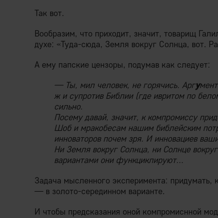
Так вот.
Вообразим, что приходит, значит, товарищ Гали
духе: «Туда-сюда, Земля вокруг Солнца, вот. Р
А ему папские цензоры, подумав как следует:
— Ты, мил человек, не горячись. Арг
у
мент
ж и супротив Библии (где ивритом по бело
сильно.
Посему давай, значит, к компромиссу приде
Шоб и мракобесам нашим библейским потр
инноваторов почем зря. И инновациев ваш
Ни Земля вокруг Солнца, ни Солнце вокру
вариантами они функциклируют...
Задача мысленного эксперимента: придумать, к
— в золото-серединном варианте.
И чтобы предсказания оной компромиснной мод