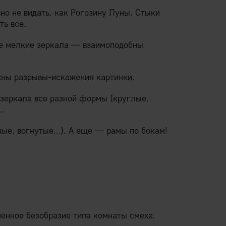
но не видать, как Рогозину Луны. Стыки
ть все.
все мелкие зеркала — взаимоподобны
жны разрывы-искажения картинки.
 зеркала все разной формы (круглые,
..
лые, вогнутые…). А еще — рамы по бокам!
енное безобразие типа комнаты смеха.