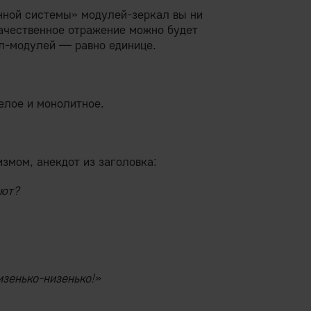
нной системы» модулей-зеркал вы ни
 качественное отражение можно будет
ал-модулей — равно единице.
елое и монолитное.
змом, анекдот из заголовка:
ают?
низенько-низенько!»