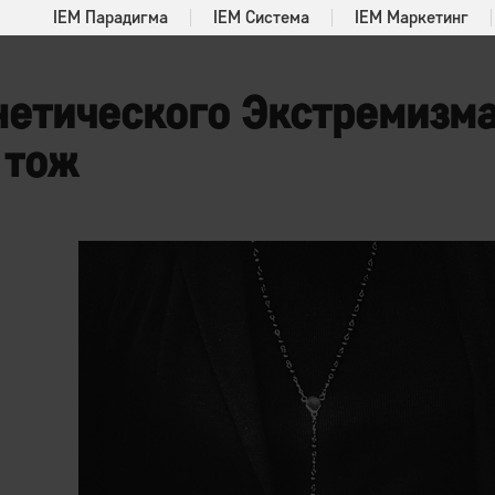
IEM Парадигма
IEM Система
IEM Маркетинг
етического Экстремизма,
 тож