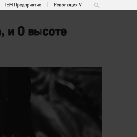
IEM Предприятие
Революция V
 и О высоте