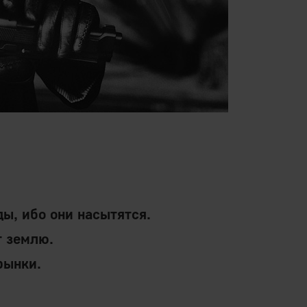
, ибо они насытятся.
т землю.
рынки.