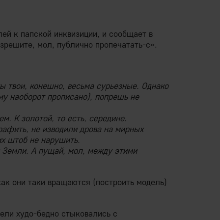
лей к папской инквизиции, и сообщает в
азрешите, мол, публично пропечатать-с».
ы твои, конешно, весьма сурьезные. Однако
му наоборот прописано), попрешь не
м. К золотой, то есть, середине.
афить, не изводили дрова на мирных
их штоб не нарушить.
г Земли. А пущай, мол, между этими
ак они таки вращаются (построить модель)
ели худо-бедно стыковались с