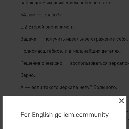
наблюдаемым движением небесных тел.
«А вам — слабо?»
1.2 Второй эксперимент.
Задача — получить идеальное отражение себя.
Полномасштабное, и в мельчайших деталях.
Решение очевидно — воспользоваться зеркало
Верно.
А — если такого зеркала нету? Большого.
Зато несколько помельче имеется.
Вы их, наверное, попробуете «интегрировать» 
For English go
iem.community
придвинуть, чтоб зазоры были минимальные. И 
систему» зеркал.