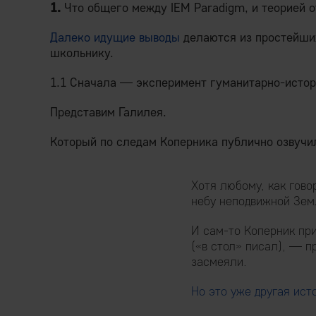
1.
Что общего между IEM Paradigm, и теорией 
Далеко идущие выводы
делаются из простейши
школьнику.
1.1 Сначала — эксперимент гуманитарно-истор
Представим Галилея.
Который по следам Коперника публично озвучи
Хотя любому, как гово
небу неподвижной Зем
И сам-то Коперник пр
(«в стол» писал), — п
засмеяли.
Но это уже другая ист