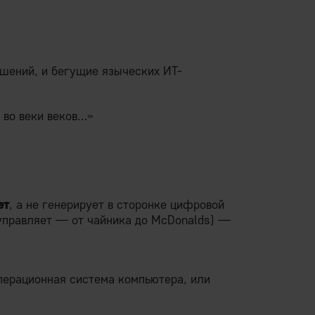
ешений, и бегущие языческих ИТ-
 во веки веков…»
ет
, а не генерирует в сторонке цифровой
правляет — от чайника до McDonalds) —
операционная система компьютера, или