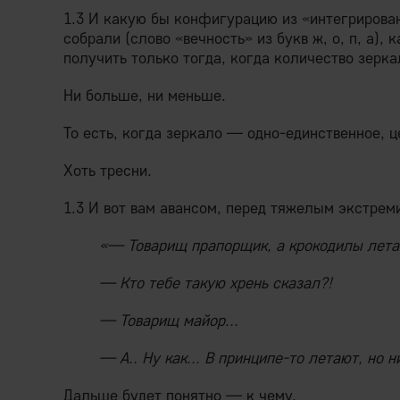
1.3 И какую бы конфигурацию из «интегрирова
собрали (слово «вечность» из букв ж, о, п, а),
получить только тогда, когда количество зерк
Ни больше, ни меньше.
То есть, когда зеркало — одно-единственное, ц
Хоть тресни.
1.3 И вот вам авансом, перед тяжелым экстреми
«— Товарищ прапорщик, а крокодилы лет
— Кто тебе такую хрень сказал?!
— Товарищ майор...
— А.. Ну как... В принципе-то летают, но 
Дальше будет понятно — к чему.