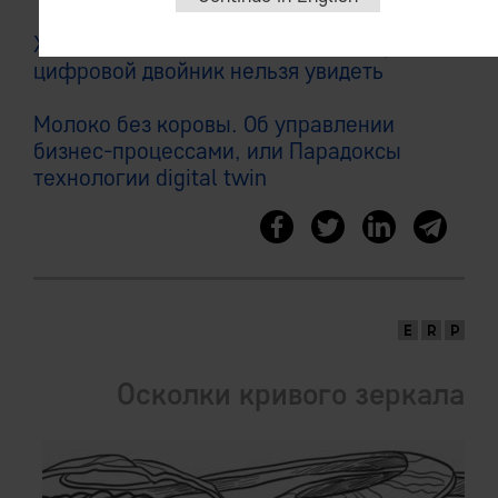
Хлопок одной ладонью, или Почему
цифровой двойник нельзя увидеть
Молоко без коровы. Об управлении
бизнес-процессами, или Парадоксы
технологии digital twin
Осколки кривого зеркала