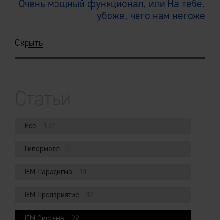
Очень мощный функционал, или На тебе,
убоже, чего нам негоже
Скрыть
Статьи
Все
132
Гипермолл
1
IEM Парадигма
14
IEM Предприятие
42
IEM Система
29