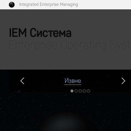
Integrated Enterprise Managing
IEM Система
Enterprise Operating Sys
Извне