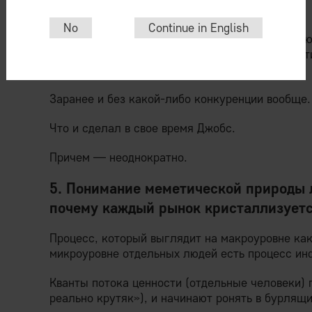
Стив Джобс в маркетинге
.
No
Continue in English
Ясно, что при целенаправленном создании «клю
нужное место потока) его автор имеет фантас
интересующую площадь под завихрением.
Заранее и без какой-либо конкуренции вообще.
Что и сделал в свое время Джобс.
Причем — неоднократно.
5. Понимание меметической природы 
почему каждый рынок кристаллизуетс
Процесс, который выглядит на макроуровне как
микроуровне отдельных людей есть процесс и
Кванты потока ценности (отдельные человеки)
реально крутяк»), и начинают ронять в бурлящ