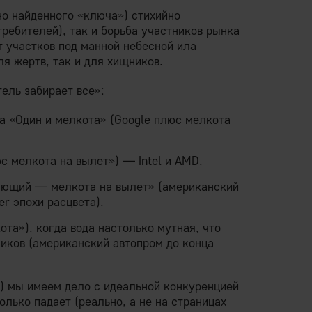
но найденного «ключа») стихийно
ребителей), так и борьба участников рынка
т участков под манной небесной ила
я жертв, так и для хищников.
ель забирает все»:
 «Один и мелкота» (Google плюс мелкота
 мелкота на вылет») — Intel и AMD,
ющий — мелкота на вылет» (американский
r эпохи расцвета).
та»), когда вода настолько мутная, что
ников (американский автопром до конца
й) мы имеем дело с идеальной конкуренцией
олько падает (реально, а не на страницах