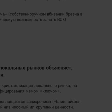
ча» (собственноручном вбивании бревна в
тическую возможность занять ВСЮ
локальных рынков объясняет,
я.
 кристаллизация локального рынка, на
нфицирования мемом-»ключом».
 поглощаются завихрением («блин, айфон
ий низ несомый ил крупинки ценности.