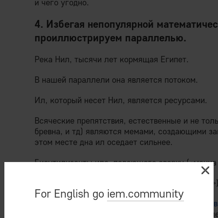
и чего угодно.
4. Избегая непопулярной математичес
проиллюстрируем параллелью.
Река Нил, тысячи лет кормящая Египет.
В нашей параллели она является потоком.
Ил, который несет Нил, является ресурсами.
Всяческие препятствия, естественные и не тол
бревна, и тд) являются мемами, создающими зав
этом месте дна ил оседает сильнее.
Биоутилизанты ила, падающего сверху («манна 
Застрявшее бревно является мемом («ключом»)
For English go
iem.community
«Ключи» могут находиться как случайно (
99% в
случайностью
), так и создаваться целенаправл