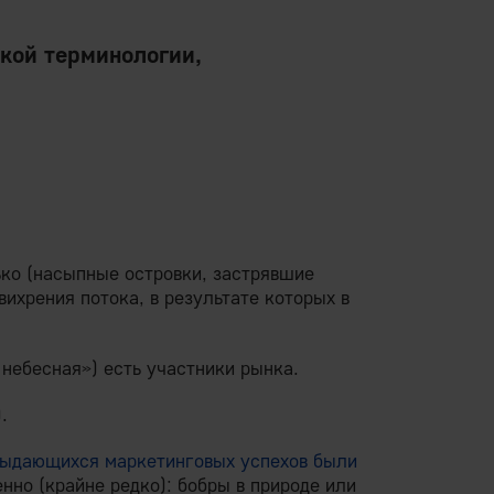
кой терминологии,
ько (насыпные островки, застрявшие
ихрения потока, в результате которых в
небесная») есть участники рынка.
.
ыдающихся маркетинговых успехов были
енно (крайне редко): бобры в природе или