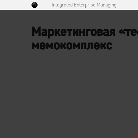
Integrated Enterprise Managing
Маркетинговая «тео
мемокомплекс