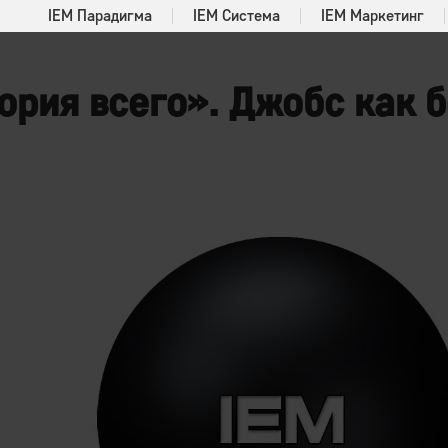
IEM Парадигма
IEM Система
IEM Маркетинг
рия всего». Джобс как б