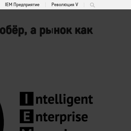
IEM Предприятие
Революция V
обёр, а рынок как