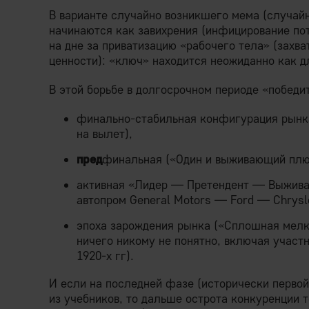
В варианте случайно возникшего мема (случай
начинаются как завихрения (инфицирование пот
на дне за приватизацию «рабочего тела» (захва
ценности): «ключ» находится неожиданно как дл
В этой борьбе в долгосрочном периоде «победит
финально-стабильная конфигурация рынка
на вылет),
пред
финальная («Один и выживающий плюс
активная «Лидер — Претендент — Выжива
автопром General Motors — Ford — Chrysle
эпоха зарождения рынка («Сплошная мелко
ничего никому не понятно, включая участ
1920-х гг).
И если на последней фазе (исторически перво
из учебников, то дальше острота конкуренции т