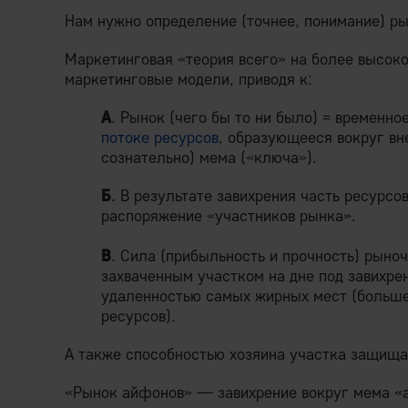
Нам нужно определение (точнее, понимание) ры
Маркетинговая «теория всего» на более высоко
маркетинговые модели, приводя к:
А
. Рынок (чего бы то ни было) = временно
потоке ресурсов
, образующееся вокруг вн
сознательно) мема («ключа»).
Б
. В результате завихрения часть ресурсов
распоряжение «участников рынка».
В
. Сила (прибыльность и прочность) рыно
захваченным участком на дне под завихре
удаленностью самых жирных мест (больше
ресурсов).
А также способностью хозяина участка защища
«Рынок айфонов» — завихрение вокруг мема «а