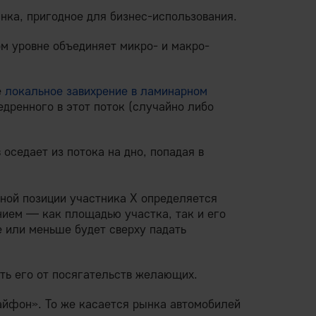
нка, пригодное для бизнес-использования.
м уровне объединяет микро- и макро-
е
локальное завихрение в ламинарном
едренного в этот поток (случайно либо
 оседает из потока на дно, попадая в
чной позиции участника Х определяется
нием — как площадью участка, так и его
 или меньше будет сверху падать
ть его от посягательств желающих.
йфон». То же касается рынка автомобилей