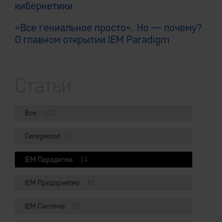
кибернетики
«Все гениальное просто». Но — почему?
О главном открытии IEM Paradigm
Статьи
Все
132
Гипермолл
1
IEM Парадигма
14
IEM Предприятие
42
IEM Система
29