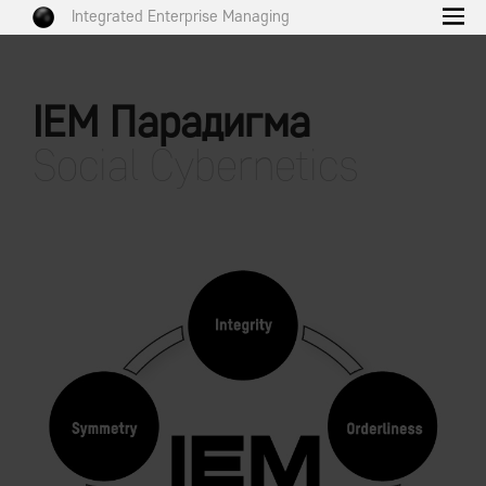
Integrated Enterprise Managing
IEM Парадигма
Social Cybernetics