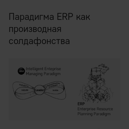
Парадигма ERP как
производная
солдафонства