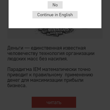
No
Continue in English
Деньги — единственная известная
человечеству технология организации
людских масс без насилия.
Парадигма IEM математически точно
приводит к правильному применению
денег для максимизации прибыли
бизнеса.
читать