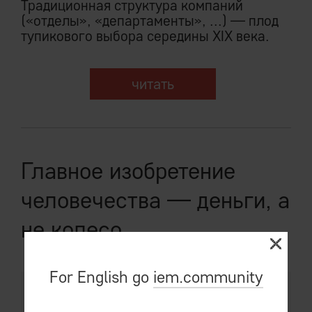
Традиционная структура компаний
(«отделы», «департаменты», ...) — плод
тупикового выбора середины XIX века.
читать
Главное изобретение
человечества — деньги, а
не колесо
For English go
iem.community