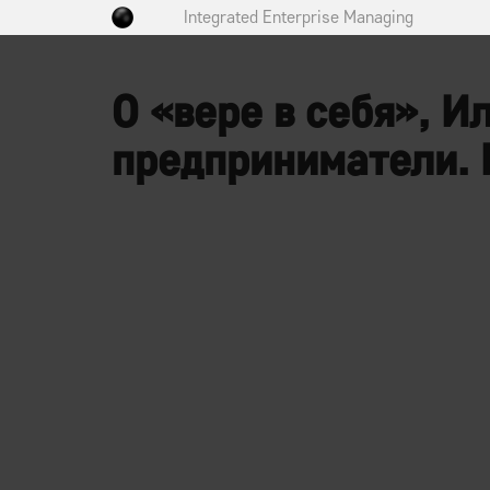
Integrated Enterprise Managing
О «вере в себя», И
предприниматели.