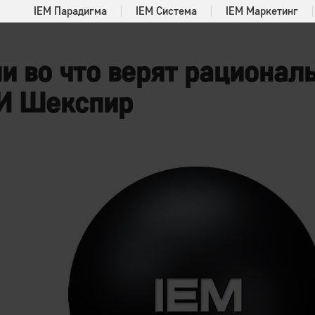
IEM Парадигма
IEM Система
IEM Маркетинг
ли во что верят рационал
 И Шекспир