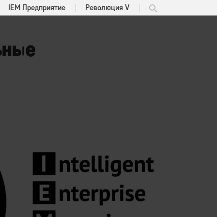
IEM Предприятие
Революция V
ьные