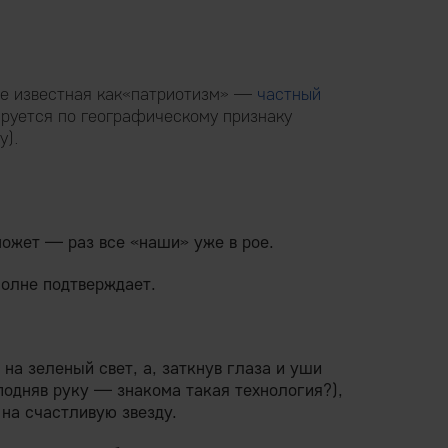
не известная как«патриотизм» —
частный
ируется по географическому признаку
у).
может — раз все «наши» уже в рое.
олне подтверждает.
на зеленый свет, а, заткнув глаза и уши
 подняв руку — знакома такая технология?),
на счастливую звезду.