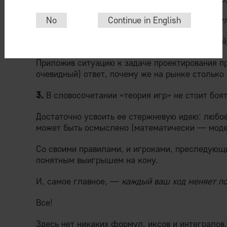
И не вздумай слушай никого, кто тебя будет о
No
Continue in English
Завистников, панимаишь, да недоброжелателей!
Приложив ситуацию к задаче проектирования пр
очевидный) ответ, почему же на рынке столько 
3.
В словосочетании «теория игр» не стоит боят
Достаточно усвоить ее стержневую идею: любо
может быть осмыслено (математически — модел
Со своими правилами, и игроками, преследующ
понятным выигрышем на кону.
И, самое главное, —
каждый ваш ход меняет по
Все!
Здесь нет никаких формул, иксов и интегралов.