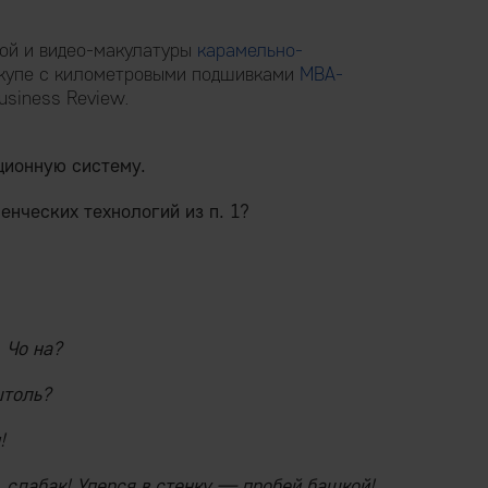
ой и видео-макулатуры
карамельно-
вкупе с километровыми подшивками
MBA-
siness Review.
ционную систему.
енческих технологий из п. 1?
 Чо на?
штоль?
!
p, слабак! Уперся в стенку — пробей башкой!