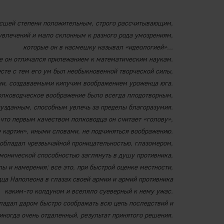
ысшей степени положительным, строго рассчитывающим,
влечений и мало склонным к разного рода умозрениям,
которые он в насмешку называл «идеологией»...
е он отличался прилежанием к математическим наукам.
сте с тем его ум был необыкновенной творческой силы,
ми, создаваемыми кипучим воображением уроженца юга.
полководческое воображение было всегда плодотворным,
нузданным, способным увлечь за пределы благоразумия.
что первым качеством полководца он считает «голову»,
ь себе картин», иными словами, не подчиняться воображению.
 обладал чрезвычайной проницательностью, глазомером,
монической способностью заглянуть в душу противника,
лы и намерения; все это, при быстрой оценке местности,
ца Наполеона в глазах своей армии и армий противника
каким-то колдуном и вселяло суеверный к нему ужас.
ладал даром быстро соображать всю цепь последствий и
иногда очень отдаленный, результат принятого решения.