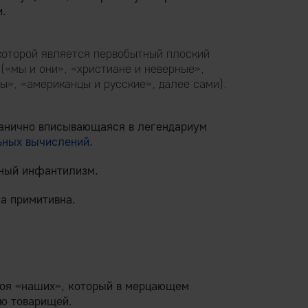
и.
оторой является первобытный плоский
(«мы и они», «христиане и неверные»,
ы», «американцы и русские», далее сами).
ганично вписывающаяся в легендариум
ьных вычислений
.
ный инфантилизм.
а примитивна.
роя «наших», который в мерцающем
аю товарищей.