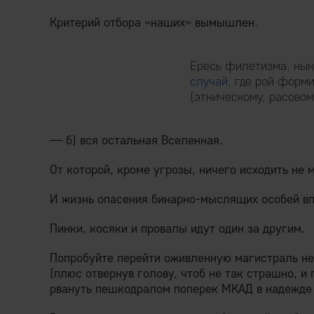
Критерий отбора «наших» вымышлен.
Ересь филетизма, ны
случай
, где рой форм
(этническому, расовом
— б) вся остальная Вселенная.
От которой, кроме угрозы, ничего исходить не 
И жизнь опасения бинарно-мыслящих особей вп
Пинки, косяки и провалы идут один за другим.
Попробуйте перейти оживленную магистраль не 
(плюс отвернув голову, чтоб не так страшно, и
рвануть пешкодралом поперек МКАД в надежде 