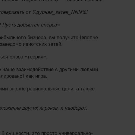
тговаривать от %дурная_затея_NNN%!
 Пусть добьются сперва«
ибыльного бизнеса, вы получите (вполне
заведомо идиотских затей.
ься слова «теория».
е наше взаимодействие с другими людьми
ировано) как игра.
ими вполне рациональные цели, а также
ложение других игроков, и наоборот.
 В сущности, это просто универсально-