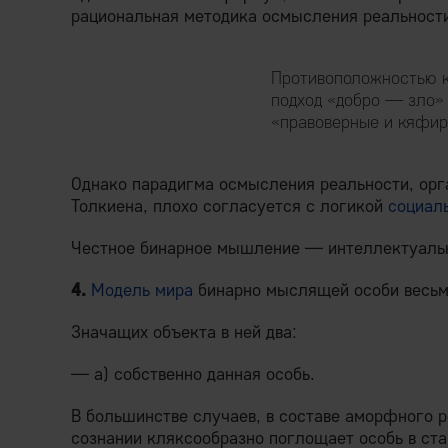
рациональная методика осмысления реальност
Противоположностью к
подход «добро — зло» 
«правоверные и кяфир
Однако парадигма осмысления реальности, ор
Толкиена, плохо согласуется с логикой
социал
Честное бинарное мышление — интеллектуаль
4.
Модель мира
бинарно мыслящей особи весьм
Значащих объекта в ней два:
— а) собственно данная особь.
В большинстве случаев, в составе аморфного 
сознании кляксообразно поглощает особь в ст