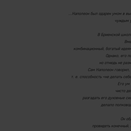
...Наполеон был одарен умом в в
чуждым у
В Бриенской школ
Вме
комбинационный, богатый идея
Однако, его 
но отнюдь не раз
Сам Наполеон говорил, 
​​​​​​​т. е. способность «не делат
Его ум
чисто де
разгадать его духовные си
делало полковод
Он об
провидеть конечный, 