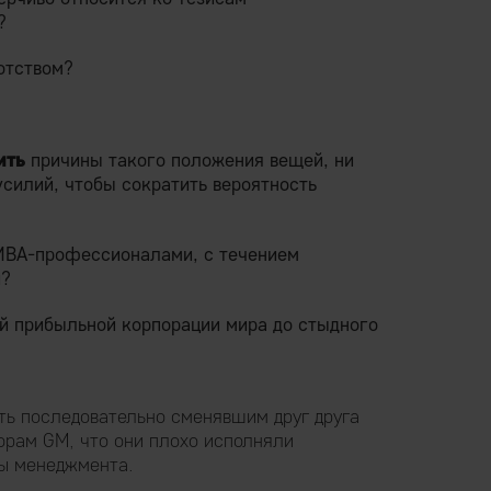
?
отством?
ить
причины такого положения вещей, ни
силий, чтобы сократить вероятность
MBA-профессионалами, с течением
и?
ой прибыльной корпорации мира до стыдного
ть последовательно сменявшим друг друга
орам GM, что они плохо исполняли
ы менеджмента.