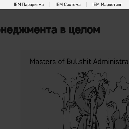
IEM Парадигма
IEM Система
IEM Маркетинг
енеджмента в целом