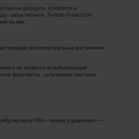
улярном дискурсе, относятся к
у: value network, Toytota Production
жих на них.
ичествующие интеллектуальные достижения
ленного не является всеобъемлющей
абочие фрагменты, полученные опытным
трибутировать MBA-«теории управления» —