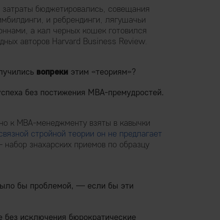
 затраты бюджетировались, совещания
имбилдинги, и ребрендинги, лягушачьи
оннами, а кал черных кошек готовился
дных авторов Harvard Business Review.
случились
вопреки
этим «теориям»?
успеха без постижения MBA-премудростей.
но к MBA-менеджменту взяты в кавычки
связной стройной теории он не предлагает
 — набор знахарских приемов по образцу
было бы проблемой, — если бы эти
се без исключения бюрократические