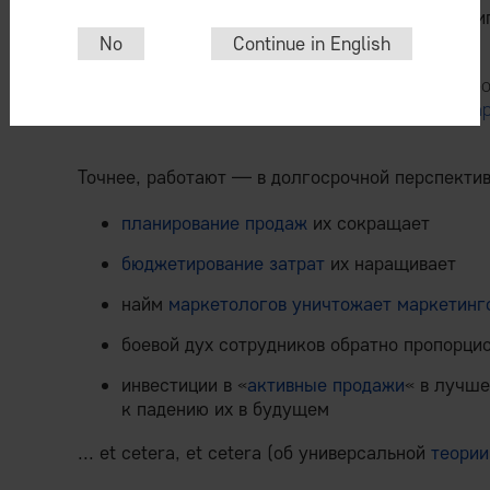
подходы к управлению — не работают в принци
No
Continue in English
Как раз те самые бюро
концентрируются в
пар
Точнее, работают — в долгосрочной перспекти
планирование продаж
их сокращает
бюджетирование затрат
их наращивает
найм
маркетологов
уничтожает маркетинг
боевой дух сотрудников обратно пропорц
инвестиции в «
активные продажи
« в лучш
к падению их в будущем
... et cetera, et cetera (об универсальной
теории