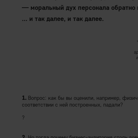
— моральный дух персонала обратно
... и так далее, и так далее.
sp
1.
Вопрос: как бы вы оценили, например, физич
соответствии с ней построенных, падали?
?
2.
Но тогда почему бизнес-аудитория столь дов