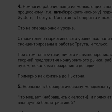
4.
Немногие рабочие вещи из мелькающих в поп
процессному (т.е.
анти
бюрократическому) подход
System, Theory of Constraints Голдратта и похо
Это на операционном уровне.
Относительно маркетингового уровня все нал
сконцентрированы в работах Траута, и только.
При этом, опять-таки, ничего из вышеперечис
теорией предприятия конкурентного рынка: р
путем, локальные прозрения и догадки.
Примерно как физика до Ньютона.
5.
Вернемся к бюрократическому менеджменту.
Что мешает (набравшись смелости), и прямо а
вненаучной беллетристикой?