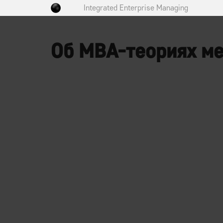
Integrated Enterprise Managing
Об MBA-теориях м