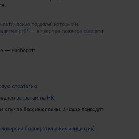
пе.
кратические подходы, которые и
адигме ERP — enterprise resource planning
.
ве — наоборот:
овую стратегию
ионален
затратам на HR
ем случае бессмысленны, а чаще приводят
 инверсии бюрократических инициатив
)