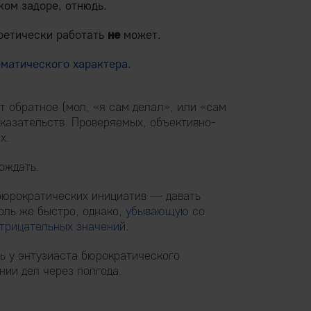
ком задоре, отнюдь.
оретически работать
не
может.
матического характера
.
т обратное (мол, «я сам делал», или «сам
казательств. Проверяемых, объективно-
х.
ождать.
бюрократических инициатив — давать
оль же быстро, однако,
убывающую со
отрицательных значений
.
сь у энтузиаста бюрократического
ии дел через полгода.