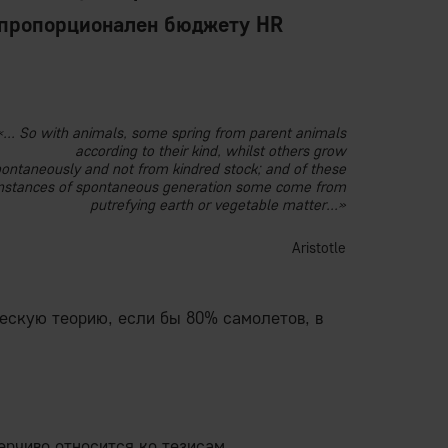
 пропорционален бюджету HR
«... So with animals, some spring from parent animals
according to their kind, whilst others grow
ontaneously and not from kindred stock; and of these
instances of spontaneous generation some come from
putrefying earth or vegetable matter...»
Aristotle
ескую теорию, если бы 80% самолетов, в
ерчиво относится ко тезисам