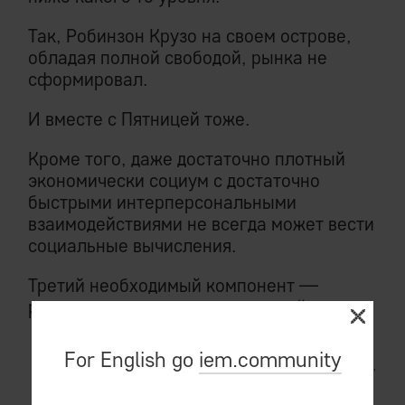
Так, Робинзон Крузо на своем острове,
обладая полной свободой, рынка не
сформировал.
И вместе с Пятницей тоже.
Кроме того, даже достаточно плотный
экономически социум с достаточно
быстрыми интерперсональными
взаимодействиями не всегда может вести
социальные вычисления.
Третий необходимый компонент —
рациональное принятие решений.
For English go
iem.community
Термин «рациональное» общепринят,
но формально
не
верен:
отдельно
взятый индивидуум иррационален в