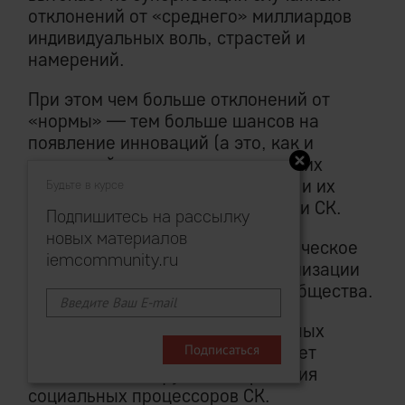
отклонений от «среднего» миллиардов
индивидуальных воль, страстей и
намерений.
При этом чем больше отклонений от
«нормы» — тем больше шансов на
появление инноваций (а это, как и
выдающийся предпринимательских
успех, в основном случайность), и их
Будьте в курсе
последующую репликацию внутри СК.
Подпишитесь на рассылку
новых материалов
Предыдущий абзац — кибернетическое
iemcommunity.ru
обоснование требования максимизации
разнообразия (толерантности) общества.
Максимизации до тех естественных
пределов, пока это не затрагивает
независимость функционирования
социальных процессоров СК.