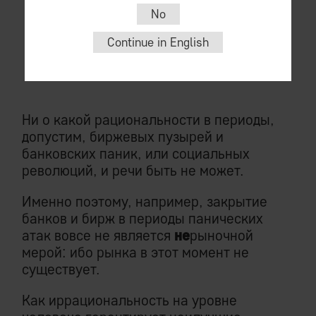
No
общем случае
.
Continue in English
Скорее речь надо вести о принятии
решений «в здравом уме и твердой
памяти».
Ни о какой рациональности в периоды,
допустим, биржевых пузырей и
банковских паник, или социальных
революций, и речи быть не может.
Именно поэтому, например, закрытие
банков и бирж в периоды панических
атак вовсе не является
не
рыночной
мерой: ибо рынка в этот момент не
существует.
Как иррациональность на уровне