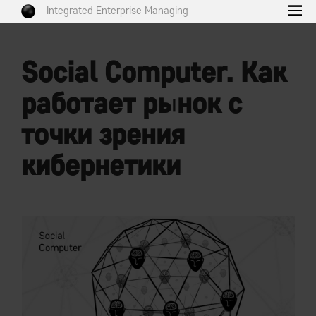
Integrated Enterprise Managing
Social Computer. Как
работает рынок с
точки зрения
кибернетики