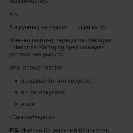
человечеству?
Угу.
А в рулетку на «зеро» — один из 35.
Именно поэтому парадигма Intelligent
Enterprise Managing предписывает
управление рынком
.
Или, проще говоря:
продавай то, что
покупают
,
почем
покупают,
и
все
.
«Сим победиши».
P.S.
Именно Социальный Компьютер