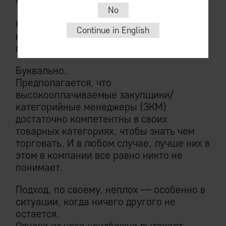
No
Среди участников рынка базовый подход
Continue in English
к формированию АМ — как Бог на душу
положит.
Буквально.
Предполагается, что
высокооплачиваемые закупщики/
категорийные менеджеры (ЗКМ)
достаточно компетентны в своих
товарных категориях, чтобы знать чем
торговать. И в любом случае, лучше них в
этом в компании все равно никто не
понимает.
Подход, по своему, неплох — особенно в
ситуации, когда ничего другого не
остается.
Однако из него неизбежно вытекает