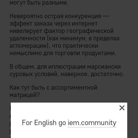
могут быть разными.
Невероятно острая конкуренция —
эффект заказа через интернет
нивелирует фактор географической
удаленности (как минимум, в пределах
агломерации), что практически
немыслимо для торговли продуктами.
В общем, для иллюстрации марсиански
суровых условий, наверное, достаточно.
Как тут быть с ассортиментной
матрицей?
Понятно, что подход к ее формированию,
который много десятков лет прекрасно
For English go
iem.community
работает в традиционном ритейле, в
рассматриваемом случае на выходе даст
нечто неудобоваримое.