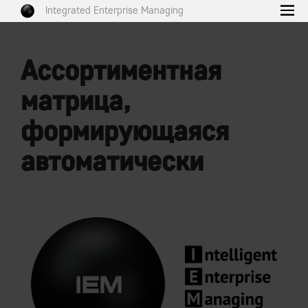
Integrated Enterprise Managing
Ассортиментная
матрица,
формирующаяся
автоматически