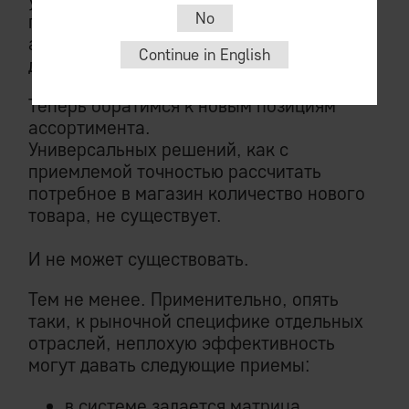
No
простых как по смыслу, так и
алгоритмически, но 100% специфичных
Continue in English
для отраслевых условий.
Теперь обратимся к новым позициям
ассортимента.
Универсальных решений, как с
приемлемой точностью рассчитать
потребное в магазин количество нового
товара, не существует.
И не может существовать.
Тем не менее. Применительно, опять
таки, к рыночной специфике отдельных
отраслей, неплохую эффективность
могут давать следующие приемы:
в системе задается матрица