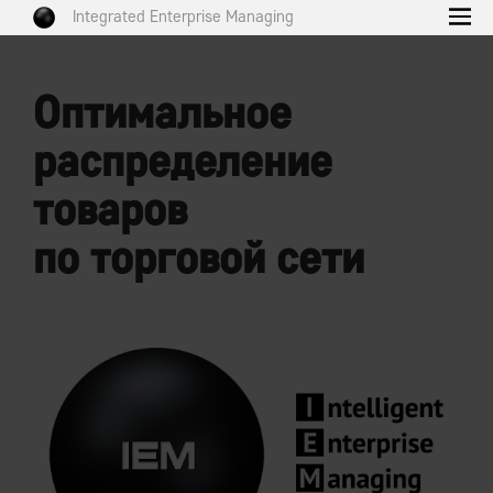
Integrated Enterprise Managing
Оптимальное
распределение
товаров
по торговой сети