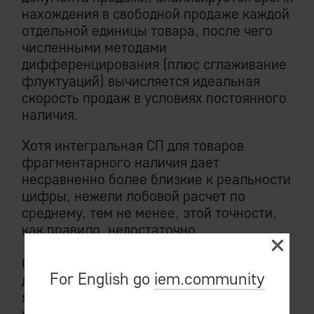
нахождения в свободной продаже каждой
отдельной единицы товара, после чего
численными методами
дифференцирования (плюс сглаживание
флуктуаций) вычисляется идеальная
скорость продаж в условиях постоянного
наличия.
Хотя интегральная СП для товаров
фрагментарного наличия дает
несравненно более близкие к реальности
цифры, нежели лобовой расчет по
среднему, тем не менее, этой точности,
как правило, недостаточно.
Следующим этажом бизнес-логики
For English go
iem.community
дообработки значений интегральной СП
являются всяческого рода каскады
условных операторов (ЕСЛИ… ТО...),