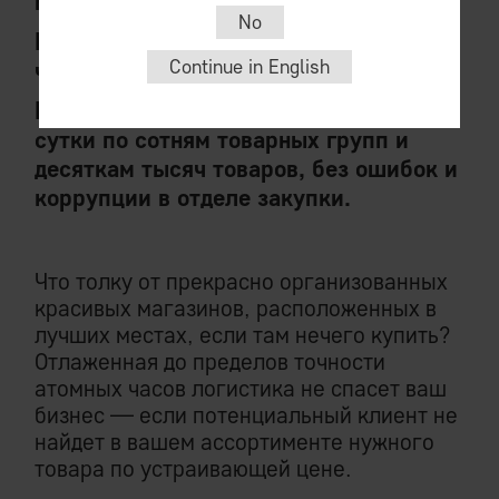
маркетплейсов.
No
Все то, что продастся и ничего из того,
Continue in English
что зависнет.
Полный перерасчет несколько раз в
сутки по сотням товарных групп и
десяткам тысяч товаров, без ошибок и
коррупции в отделе закупки.
Что толку от прекрасно организованных
красивых магазинов, расположенных в
лучших местах, если там нечего купить?
Отлаженная до пределов точности
атомных часов логистика не спасет ваш
бизнес — если потенциальный клиент не
найдет в вашем ассортименте нужного
товара по устраивающей цене.