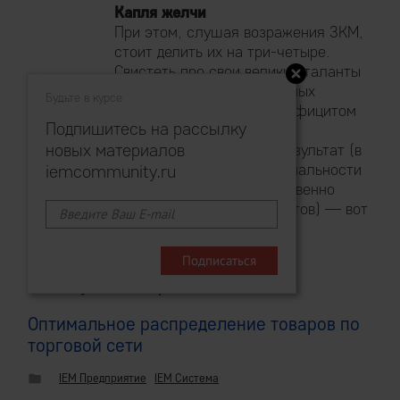
Капля желчи
При этом, слушая возражения ЗКМ,
стоит делить их на три-четыре.
Свистеть про свои великие таланты
знатоков рынка и виртуозных
Будьте в курсе
операций со сливами и дефицитом
Подпишитесь на рассылку
они горазды весьма, а вот
новых материалов
предъявить измеримый результат (в
виде, например, % маржинальности
iemcommunity.ru
категории по году, существенно
превосходящего конкурентов) — вот
как-то нет.
В следующих сериях:
Оптимальное распределение товаров по
торговой сети
IEM Предприятие
IEM Система