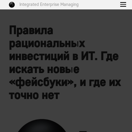
Integrated Enterprise Managing
Правила
рациональных
инвестиций в ИТ. Где
искать новые
«фейсбуки», и где их
точно нет