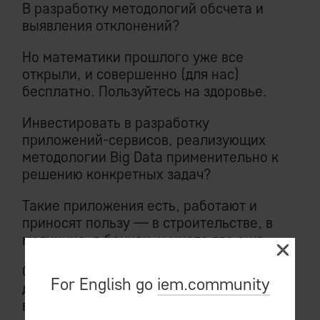
В разработку методологий обсчета и
выявления отклонений?
Но математики прошлого уже все
открыли, и совершенно (для нас)
бесплатно. Пользуйтесь на здоровье.
Инвестировать в разработку
приложений-сервисов, реализующих
методологии Big Data применительно к
решению конкретных задач?
Такие приложения есть, работают и
приносят пользу — в строительстве, в
медицине, в банках, и много где еще.
Однако решения локальных задач могут
For English go
iem.community
дать лишь локальную отдачу. И не
выходит тут ни «технологической