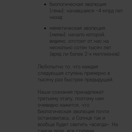
биологическая эволюция
(
гены
): начавшаяся ~4 млрд лет
назад
меметическая эволюция
(
мемы
): начало которой,
видимо, отстоит от нас на
несколько сотен тысяч лет
(вряд ли более 2-х миллионов).
Любопытно то, что каждая
следующая ступень примерно в
тысячу раз быстрее предыдущей.
Наши сознания принадлежат
третьему этапу, поэтому нам
очевидно кажется, что
биологическая эволюция почти
остановилась, а Солнце так и
вообще будет светить «всегда». На
самом деле, все ступени