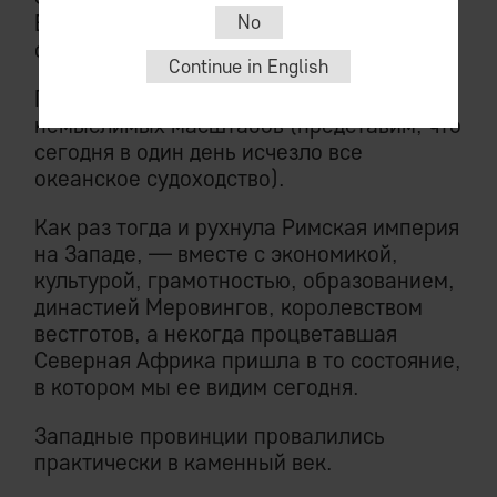
Востока и Египта) разрушилось в
No
считанные годы.
Continue in English
Произошла экономическая катастрофа
немыслимых масштабов (представим, что
сегодня в один день исчезло все
океанское судоходство).
Как раз тогда и рухнула Римская империя
на Западе, — вместе с экономикой,
культурой, грамотностью, образованием,
династией Меровингов, королевством
вестготов, а некогда процветавшая
Северная Африка пришла в то состояние,
в котором мы ее видим сегодня.
Западные провинции провалились
практически в каменный век.