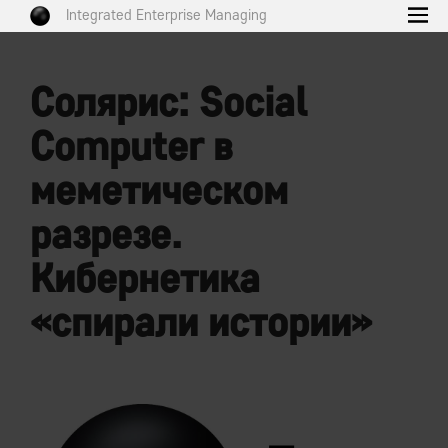
Integrated Enterprise Managing
Солярис: Social
Computer в
меметическом
разрезе.
Кибернетика
«спирали истории»