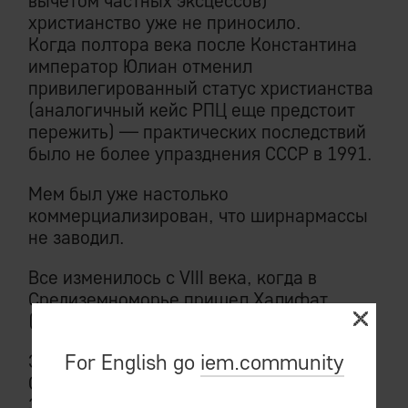
вычетом частных эксцессов)
христианство уже не приносило.
Когда полтора века после Константина
император Юлиан отменил
привилегированный статус христианства
(аналогичный кейс РПЦ еще предстоит
пережить) — практических последствий
было не более упразднения СССР в 1991.
Мем был уже настолько
коммерциализирован, что ширнармассы
не заводил.
Все изменилось с VIII века, когда в
Средиземноморье пришел Халифат
(краткое изложение по Анри Пиренну).
For English go
iem.community
Экономическое единство
Средиземноморья (связи Византии,
Запада, Северной Африки, Ближнего