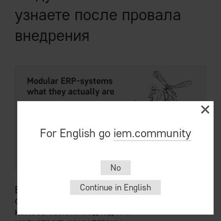
узнаете после провала
внедрения
For English go
iem.community
No
Continue in English
ERP-парадигма так же ложится на
современный конкурентный бизнес, как
колесо телеги подходит к