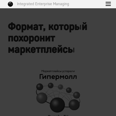
Integrated Enterprise Managing
Формат, который
похоронит
маркетплейсы