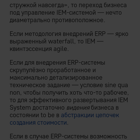
стружкой навсегда», то переход бизнеса
под управление IEM-системой — нечто
диаметрально противоположное.
Если методология внедрений ERP — ярко
выраженный waterfall, то IEM —
квинтэссенция agile.
Если для внедрения ERP-системы
скрупулёзно проработанное и
максимально детализированное
техническое задание — условие sine qua
non, чтобы получить хоть что-то рабочее,
то для эффективного развертывания IEM
System достаточно
видения
бизнеса в
состоянии to be в
абстракции цепочек
создания стоимости
.
Если в случае ERP-системы возможность