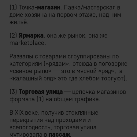
(1) Точка-
магазин
. Лавка/мастерская в
доме хозяина на первом этаже, над ним
жильё.
(2)
Ярмарка
, она же рынок, она же
marketplace.
Развалы с товарами сгруппированы по
категориям («рядам», отсюда в поговорке
«свиное рыло» — это в мясной «ряд», а
«калашный ряд» это где хлебом торгуют).
(3)
Торговая улица
— цепочка магазинов
формата (1) на общем трафике.
В XIX веке, получив стеклянные
перекрытия над проходами и
всепогодность, торговая улица
мутировала в
пассаж
.