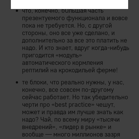
что, конечно, бОльшая часть
презентуемого функционала и вовсе
пока не требуется. Но, с другой
стороны, оно все уже сделано, и
дополнительно за все это платить не
надо. И кто знает, вдруг когда-нибудь
пригодится «модуль»
автоматического кормления
рептилий на крокодильей ферме!
те блоки, что реально нужны, у нас,
конечно, все совсем по-другому
сейчас работает. Но так убедительно
черти про «best practice» чешут,
может и правда им лучше знать как
надо? Чай, по всему миру «тысячи
внедрений», «лидер в рынке» и
вообще — много миллионов зазря