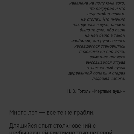
навалена на полу куча того,
что погрубее и что
недостойно лежать
на столах. Что именно
находилось в куче, решить
было трудно, ибо пыли
на ней было в таком
изобилии, что руки всякого
касавшегося становились
похожими на перчатки;
заметнее прочего
высовывался оттуда
отломленный кусок
деревянной лопаты и старая
подошва сапога.
Н. В. Гоголь «Мертвые души»
Много лет — все те же грабли.
Длящийся опыт столкновений с
неубывающей виктимностью целевой