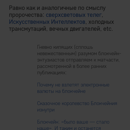
Равно как и аналогичные по смыслу
пророчества:
сверхсветовых телег
,
Искусственных Интеллектов
, холодных
трансмутаций, вечных двигателей, etc.
Гневно кипящих (сплошь
невежественным) разумом блoкчeйн-
энтузиастов отправляем к матчасти,
рассмотренной в более ранних
публикациях:
Почему не взлетят электронные
валюты на блoкчeйнe
Сказочное королевство Блoкчeйния
изнутри
Блoкчeйн: «было ваше — стало
наше». И таким и останется