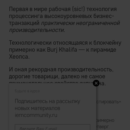
Первая в мире рабочая (sic!) технология
процессинга высокоуровневых бизнес-
транзакций
практически неограниченной
производительности
.
Технологически относящаяся к блoкчeйнy
примерно как Burj Khalifa — к пирамиде
Хеопса.
И оная рекордная производительность,
дорогие товарищи, далеко не самое
примечательное свойство зипчейна.
Будьте в курсе
Подпишитесь на рассылку
Обратите внимание: «инвестировать»
новых материалов
не предлагается.
iemcommunity.ru
Без туманных обещаний примерно
всего после дождичка в четверг.