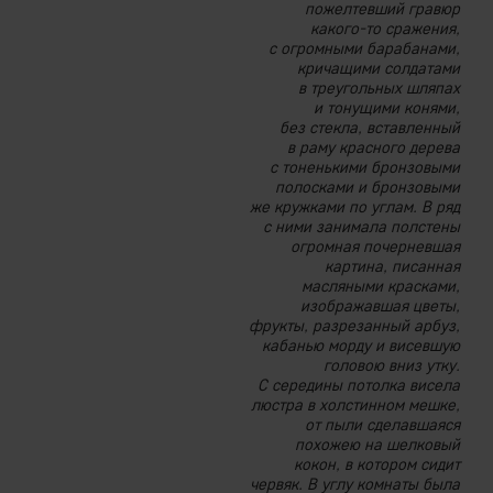
пожелтевший гравюр
какого-то сражения,
с огромными барабанами,
кричащими солдатами
в треугольных шляпах
и тонущими конями,
без стекла, вставленный
в раму красного дерева
с тоненькими бронзовыми
полосками и бронзовыми
же кружками по углам. В ряд
с ними занимала полстены
огромная почерневшая
картина, писанная
масляными красками,
изображавшая цветы,
фрукты, разрезанный арбуз,
кабанью морду и висевшую
головою вниз утку.
С середины потолка висела
люстра в холстинном мешке,
от пыли сделавшаяся
похожею на шелковый
кокон, в котором сидит
червяк. В углу комнаты была