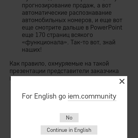
прогнозирование продаж, а вот
автоматические распознавание
автомобильных номеров, и еще вот
еще смотрите дальше в PowerPoint
еще 170 страниц всякого
«функционала». Так-то вот, знай
наших!
Как правило, охмуряемые на такой
презентации представители заказчика
приходят к выводу, что:
в предлагаемом решении есть
For English go
iem.community
вообще все, что когда-либо было
придумано человеческим мозгом в
области автоматизации бизнес-
No
процессов. Что, в общем, недалеко
от истины. Одним махом, типа, все
Continue in English
сразу и автоматизируем.