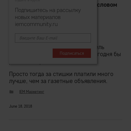
анализ, находить бреши в смысловом
Подпишитесь на рассылку
поле/списках ключей — и
новых материалов
генерировать свой)?»
iemcommunity.ru
Вдохновением.
Солнце русской поэзии и создатель
современного русского языка сегодня бы
работал маркетологом.
Просто тогда за стишки платили много
лучше, чем за газетные объявления.
IEM Маркетинг
June 18, 2018