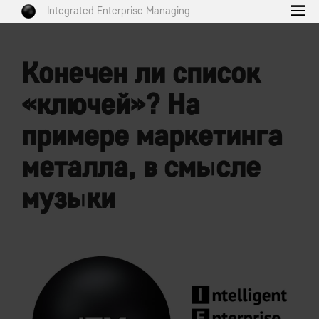
Integrated Enterprise Managing
Конечен ли список
«ключей»? На
примере маркетинга
металла, в смысле
музыки