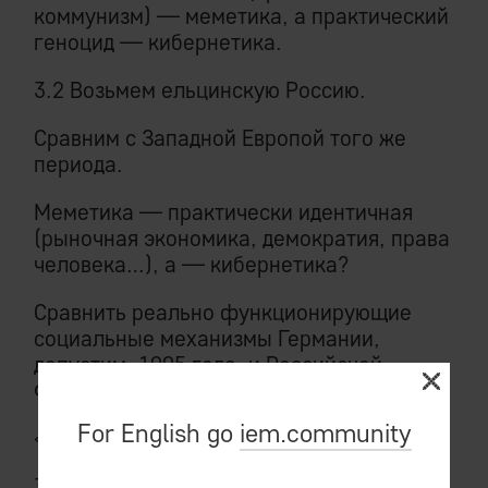
коммунизм) — меметика, а практический
геноцид — кибернетика.
3.2 Возьмем ельцинскую Россию.
Сравним с Западной Европой того же
периода.
Меметика — практически идентичная
(рыночная экономика, демократия, права
человека…), а — кибернетика?
Сравнить реально функционирующие
социальные механизмы Германии,
допустим, 1995 года, и Российской
Федерации — того же периода?
For English go
iem.community
«Вы уже понимаете».
3.3 Или вот, пресловутое христианство