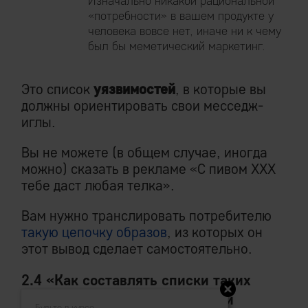
Изначально никакой рациональной
«потребности» в вашем продукте у
человека вовсе нет, иначе ни к чему
был бы меметический маркетинг.
Это список
уязвимостей
, в которые вы
должны ориентировать свои месседж-
иглы.
Вы не можете (в общем случае, иногда
можно) сказать в рекламе «С пивом ХХХ
тебе даст любая телка».
Вам нужно транслировать потребителю
такую цепочку образов
, из которых он
этот вывод сделает самостоятельно.
2.4 «Как составлять списки таких
ключей (и, делая конкурентный
Будьте в курсе