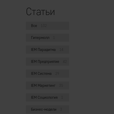
Статьи
Все
132
Гипермолл
1
IEM Парадигма
14
IEM Предприятие
42
IEM Система
29
IEM Маркетинг
35
IEM Социология
1
Бизнес-модели
3