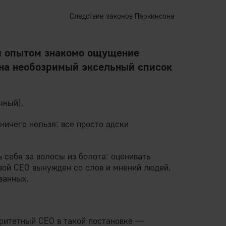
Следствие законов Паркинсона
м опытом знакомо ощущение
 на необозримый эксельный список
чный).
 ничего нельзя: все просто адски
себя за волосы из болота: оценивать
овой СЕО вынужден со слов и мнений людей,
ванных.
оритетный СЕО в такой постановке —