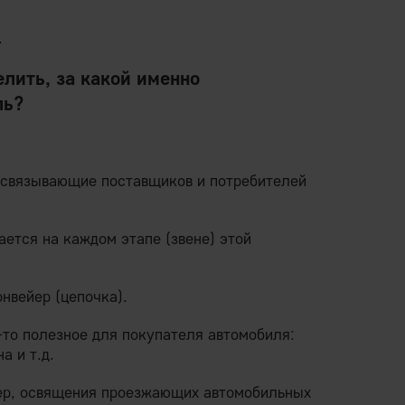
.
елить, за какой именно
ль?
 связывающие поставщиков и потребителей
ается на каждом этапе (звене) этой
нвейер (цепочка).
-то полезное для покупателя автомобиля:
а и т.д.
имер, освящения проезжающих автомобильных