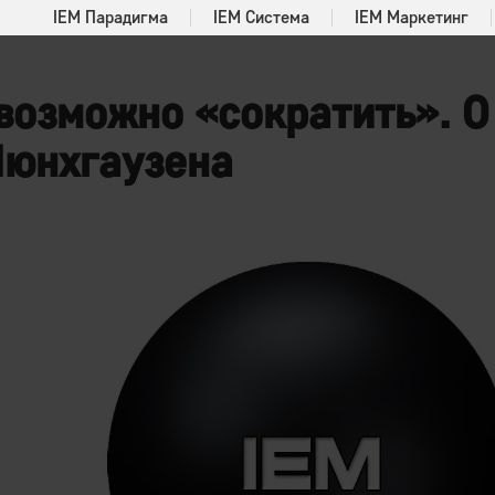
IEM Парадигма
IEM Система
IEM Маркетинг
возможно «сократить». О 
Мюнхгаузена