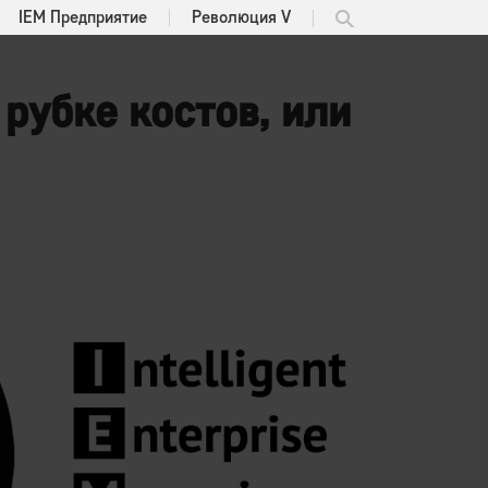
IEM Предприятие
Революция V
рубке костов, или