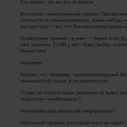
Это значит, что вы его не видите.
Всяческие «аналитические отделы» (департаме
полезного не наанализировали, какие-нибудь «
инструктора — все это бессмысленная дрянь н
Проверочное правило «в уме» — берем блок фу
наш заказчик, ЕСЛИ у него будет выбор, плати
Манхэттена.
Например.
Притом, что, например, мультимиллиардный Wal
арканзасской глуши, и не комплексует.
Готовы ли платить наши заказчики за вывоз вс
предлогом «тимбилдинга»?
Оплачивать двух водителей гендиректора?
Убыточный магазин, в который никто не ходит?