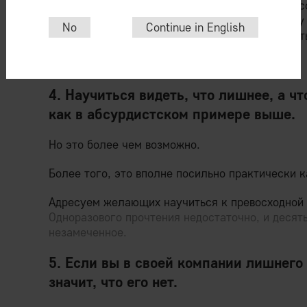
корпусов, двухчасовые паузы на тимбилдинги с
участок тетей Мотей из ОТК, ставящих галочку
No
Continue in English
вот эту всю дрянь потребитель (если у него ест
И вам не стоит.
4. Научиться видеть, что лишнее, а чт
как в абсурдистском примере выше.
Но это более чем возможно.
Более того, это вполне посильно практически 
Адресуем желающих научиться к превосходной
Одноразового прочтения недостаточно, и десят
незамеченное.
5. Если вы в своей компании лишнего
значит, что его нет.