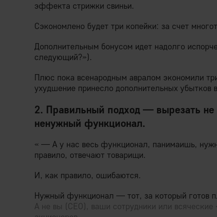
эффекта стрижки свиньи.
Сэкономлено будет три копейки: за счет много
Дополнительным бонусом идет надолго испорче
следующий?»).
Плюс пока всенародным авралом экономили тр
ухудшение принесло дополнительных убытков в
2. Правильный подход — вырезать не 
ненужный функционал.
« — А у нас весь функционал, панимаишь, нуж
правило, отвечают товарищи.
И, как правило, ошибаются.
Нужный функционал — тот, за который готов п
А не вы (СЕО), ваши сотрудники или всяческие