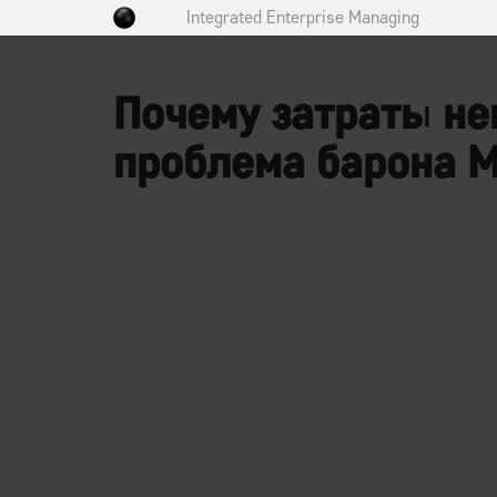
Integrated Enterprise Managing
Почему затраты не
проблема барона 