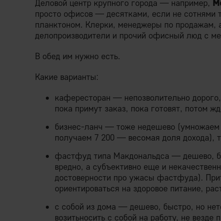
Деловой центр крупного города — например,
М
просто офисов — десятками, если не сотнями 
планктоном. Клерки, менеджеры по продажам, 
делопроизводители и прочий офисный люд с ме
В обед им нужно есть.
Какие варианты:
кафересторан — непозволительно дорого, 
пока примут заказ, пока готовят, потом ж
бизнес-ланч — тоже недешево (умножаем г
получаем 7 200 — весомая доля дохода), 
фастфуд типа Макдональдса — дешево, бы
вредно, а субъективно еще и некачествен
достоверности про ужасы фастфуда). При
ориентироваться на здоровое питание, рас
с собой из дома — дешево, быстро, но нет
возитьносить с собой на работу, не везде 