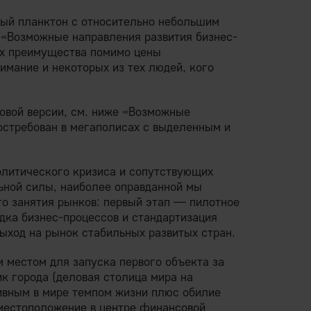
ный планктон с относительно небольшим
л «Возможные направления развития бизнес-
гих преимущества помимо цены
имание и некоторых из тех людей, кого
овой версии, см. ниже «Возможные
остребован в мегаполисах с выделенным и
олитического кризиса и сопутствующих
ьной силы, наиболее оправданной мы
о занятия рынков: первый этап — пилотное
дка бизнес-процессов и стандартизация
ыход на рынок стабильных развитых стран.
 местом для запуска первого объекта за
к города (деловая столица мира на
ивным в мире темпом жизни плюс обилие
местоположение в центре финансовой