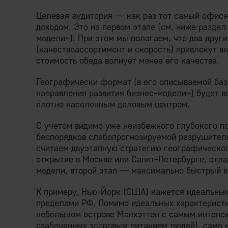
Целевая аудитория — как раз тот самый офис
доходом. Это на первом этапе (см. ниже разде
модели»). При этом мы полагаем, что два дру
(качествоассортимент и скорость) привлекут вн
стоимость обеда волнует менее его качества.
Географически формат (в его описываемой баз
направления развития бизнес-модели») будет в
плотно населенным деловым центром.
С учетом видимо уже неизбежного глубокого п
беспорядков слабопрогнозируемой разрушител
считаем двуэтапную стратегию географическог
открытие в Москве или Санкт-Петербурге, отла
модели, второй этап — максимально быстрый в
К примеру, Нью-Йорк (США) кажется идеальным
пределами РФ. Помимо идеальных характеристи
небольшом острове Манхэттен с самым интенс
озабоченных здоровым питанием людей), само 