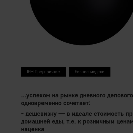
IEM Предприятие
Бизнес-модели
...успехом на рынке дневного деловог
одновременно сочетает:
- дешевизну — в идеале стоимость п
домашней еды, т.е. к розничным цен
наценка