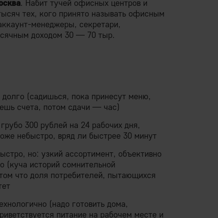
осква
. Набит тучей офисных центров и
тысяч тех, кого принято называть офисным
аккаунт-менеджеры, секретари,
сячным доходом 30 — 70 тыр.
долго (садишься, пока принесут меню,
дешь счета, потом сдачи — час)
рубо 300 рублей на 24 рабочих дня,
тоже небыстро, вряд ли быстрее 30 минут
стро, но: узкий ассортимент, объективно
но (куча историй сомнительной
том что доля потребителей, пытающихся
тет
ехнологично (надо готовить дома,
приветствуется питание на рабочем месте и