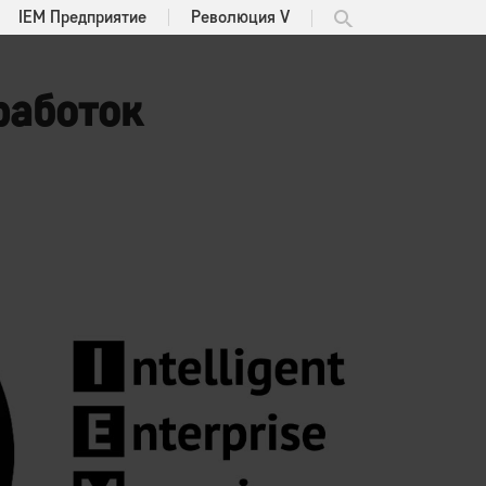
IEM Предприятие
Революция V
работок