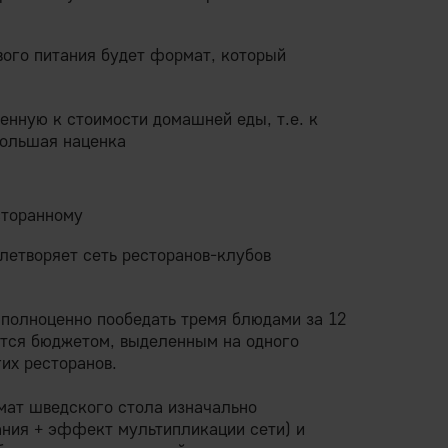
вого питания будет формат, который
нную к стоимости домашней еды, т.е. к
большая наценка
сторанному
летворяет сеть ресторанов-клубов
 полноценно пообедать тремя блюдами за 12
ется бюджетом, выделенным на одного
их ресторанов.
мат шведского стола изначально
ния + эффект мультипликации сети) и