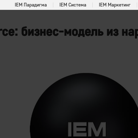
IEM Парадигма
IEM Система
IEM Маркетинг
e: бизнес-модель из на