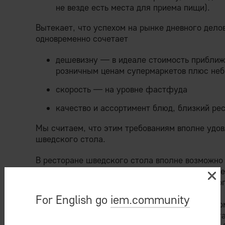
не везде есть места для приема пищи).
Вытекает, что успехом на рынке дневного дело
одновременно сочетает
дешевизну — в идеале стоимость приближе
розничным ценам супермаркетов плюс не
скорость — на уровне фастфуда
качество и ассортимент блюд, близкий ре
Мы считаем, что этим требованиям вполне удов
шведского стола.
В ресторане шведского стола вполне возможно
минут. Качество и ассортимент блюд определя
посетителя и может находиться на уровне дорог
For English go
iem.community
Дешевизна — при крупных объемах (а сам фор
предполагает промышленную организацию пита