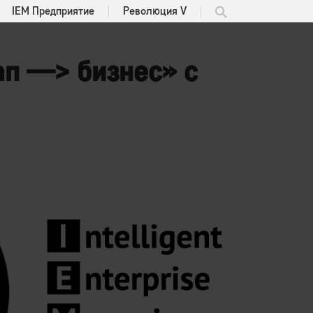
IEM Предприятие
Революция V
ап —> бизнес» с