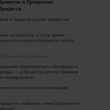
Проектом и Процессом
Процесса.
ний в Процессе (группе процессов)
рения потребителя, с точки зрения
роцесса последнего (процессов группы
ся Процессом поставщика.
лучением апартаментов в собственность
вартиры — и Процессом для поставщиков
ю-генподрядчика).
зменятся в результате реализации
 процессы снабжения семьи (добавляется
альное).