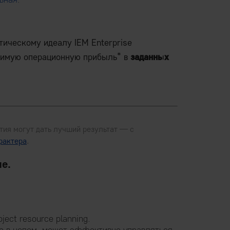
ическому идеалу IEM Enterprise
*
жимую операционную прибыль
в
заданных
ия могут дать лучший результат — с
.
рактера
ме.
ect resource planning.
ие в целом, может эффективно управляться