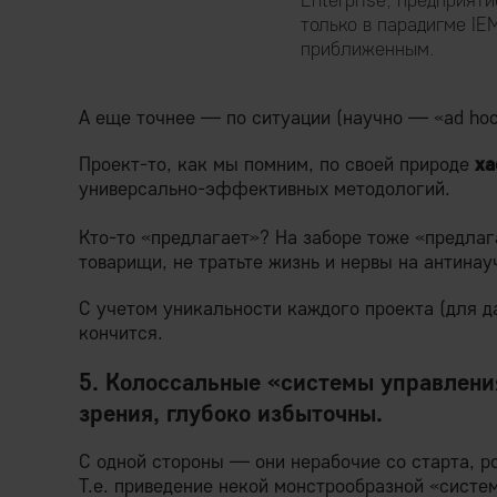
только в парадигме IE
приближенным.
А еще точнее — по ситуации (научно — «ad hoc»
Проект-то, как мы помним, по своей природе
ха
универсально-эффективных методологий.
Кто-то «предлагает»? На заборе тоже «предлаг
товарищи, не тратьте жизнь и нервы на антинау
С учетом уникальности каждого проекта (для да
кончится.
5. Колоссальные «системы управлени
зрения, глубоко избыточны.
С одной стороны — они нерабочие со старта, ро
Т.е. приведение некой монстрообразной «систе