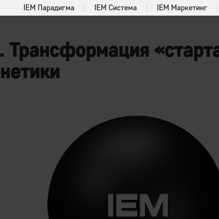
IEM Парадигма
IEM Система
IEM Маркетинг
. Трансформация «старт
рнетики