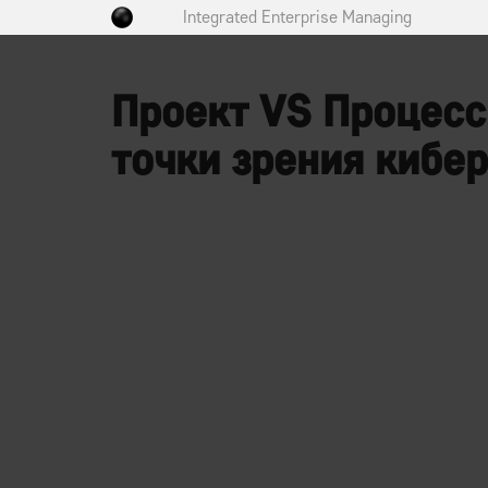
Integrated Enterprise Managing
Проект VS Процесс
точки зрения кибе