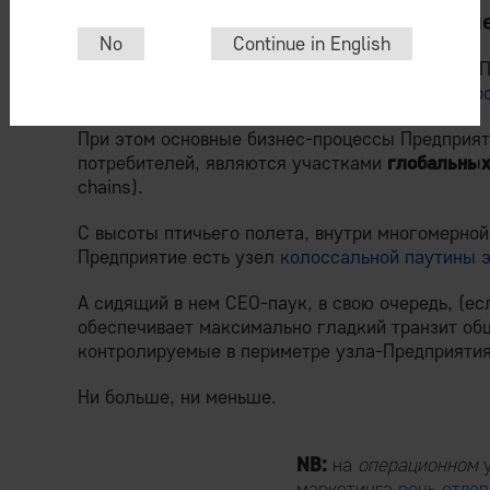
3. Процессы управляются в парадигм
No
Continue in English
Более того, с точки зрения кибернетики IEM, 
(узлом) процессов, объединенных общим центр
При этом основные бизнес-процессы Предприяти
потребителей, являются участками
глобальных
chains).
С высоты птичьего полета, внутри многомерной
Предприятие есть узел
колоссальной паутины 
А сидящий в нем CEO-паук, в свою очередь, (ес
обеспечивает максимально гладкий транзит об
контролируемые в периметре узла-Предприятия
Ни больше, ни меньше.
NB:
на
операционном
у
маркетинга
речь отде