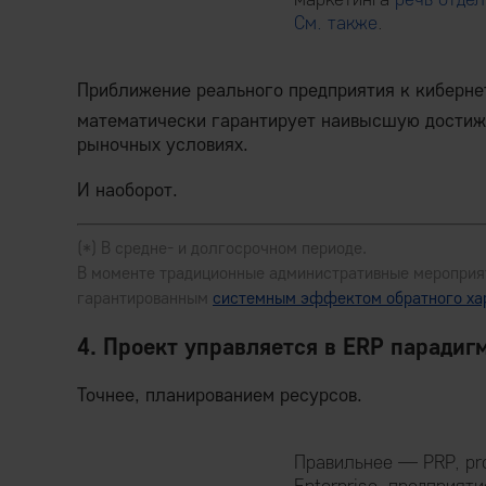
См. также
.
Приближение реального предприятия к кибернет
математически гарантирует наивысшую дости
рыночных условиях.
И наоборот.
(*) В средне- и долгосрочном периоде.
В моменте традиционные административные мероприят
гарантированным
системным эффектом обратного ха
4. Проект управляется в ERP парадиг
Точнее, планированием ресурсов.
Правильнее — PRP, proj
Enterprise, предприят