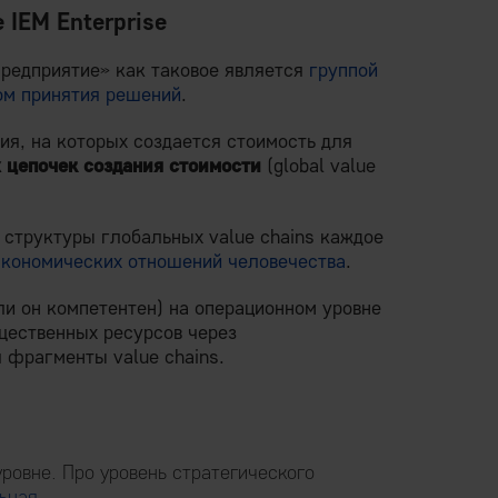
е
IEM Enterprise
«Предприятие» как таковое является
группой
ом принятия решений
.
я, на которых создается стоимость для
 цепочек создания стоимости
(global value
 структуры глобальных value chains каждое
экономических отношений человечества
.
ли он компетентен) на операционном уровне
щественных ресурсов через
 фрагменты value chains.
ровне. Про уровень стратегического
льная
.