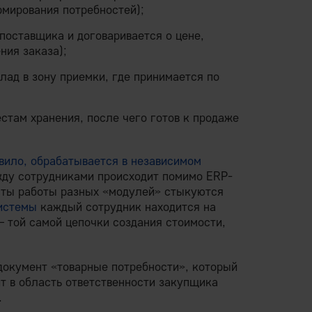
рмирования потребностей);
 поставщика и договаривается о цене,
ния заказа);
лад в зону приемки, где принимается по
стам хранения, после чего готов к продаже
вило, обрабатывается в независимом
ду сотрудниками происходит помимо ERP-
таты работы разных «модулей» стыкуются
истемы
каждый сотрудник находится на
 той самой цепочки создания стоимости,
окумент «товарные потребности», который
т в область ответственности закупщика
.