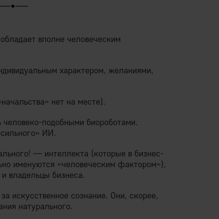
обладает вполне человеческим
индивидуальным характером, желаниями,
«начальства» нет на месте).
ь человеко-подобными биороботами.
«сильного» ИИ.
ального! — интеллекта (которые в бизнес-
ьно именуются «человеческим фактором»),
 и владельцы бизнеса.
за искусственное сознание. Они, скорее,
ания натурального.