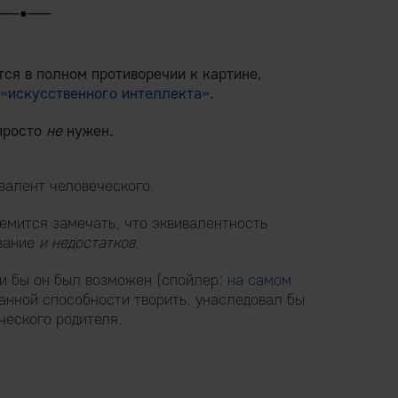
тся в полном противоречии к картине,
«искусственного интеллекта»
.
просто
не
нужен.
алент человеческого.
емится замечать, что эквивалентность
вание
и недостатков
.
и бы он был возможен (спойлер:
на самом
анной способности творить, унаследовал бы
ческого родителя.