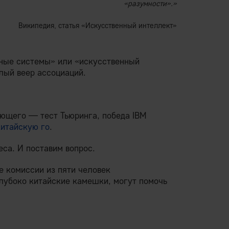
«разумности».»
Википедия, статья «Искусственный интеллект»
ьные системы» или «искусственный
лый веер ассоциаций.
ующего — тест Тьюринга, победа IBM
китайскую го
.
са. И поставим вопрос.
е комиссии из пяти человек
глубоко китайские камешки, могут помочь