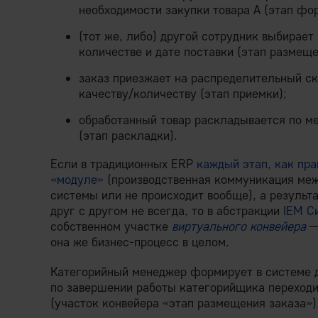
необходимости закупки товара А (этап фо
(тот же, либо) другой сотрудник выбирает
количестве и дате поставки (этап размеще
заказ приезжает на распределительный ск
качеству/количеству (этап приемки);
обработанный товар раскладывается по ме
(этап раскладки).
Если в традиционных ERP
каждый этап, как пра
«модуле»
(производственная коммуникация меж
системы или не происходит вообще), а резуль
друг с другом не всегда, то в абстракции
IEM С
собственном участке
виртуального конвейера
—
она же бизнес-процесс в целом.
Категорийный менеджер формирует в системе д
по завершении работы категорийщика переходи
(участок конвейера «этап размещения заказа»)