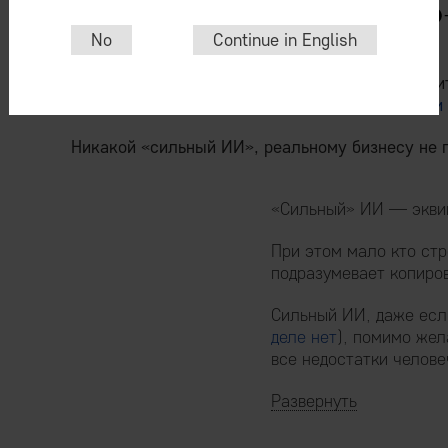
No
Continue in English
Таким образом, объективная реальность находи
формируемой с помощью СМИ
бенефициарами 
Никакой «сильный ИИ», реальному бизнесу не 
«Сильный» ИИ — эквив
При этом мало кто стр
подразумевает копиро
Сильный ИИ, даже есл
деле нет
), помимо жел
все недостатки челове