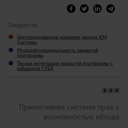
синхронизации
Ручное управление транзакциями.
Следует из:
Рутинные ошибки неправильной
Централизованное хранение данных IEM
фиксации транзакций, неполное
Системы
сохранение объектов.
Мультифункциональность закрытой
платформы
Необходимость в отдельных системах
Тесная интеграция закрытой платформы с
управления очередями сообщений
избранной СУБД
синхронизации.
Примитивная система прав с
возможностью обхода