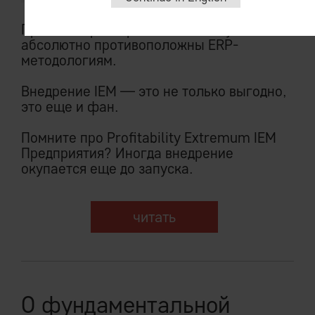
Принципы развертывания IEM System
абсолютно противоположны ERP-
методологиям.
Внедрение IEM — это не только выгодно,
это еще и фан.
Помните про Profitability Extremum IEM
Предприятия? Иногда внедрение
окупается еще до запуска.
читать
О фундаментальной