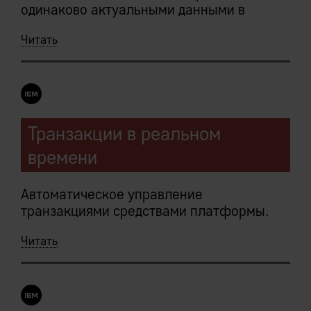
одинаково актуальными данными в
режиме реального времени.
Читать
Следует из:
Централизованное хранение данных IEM
Транзакции в реальном
Системы
времени
Исключительная всеохватность и
единственность
Автоматическое управление
транзакциями средствами платформы.
Читать
Сервер приложений транзакционно
атомарен: платформа гарантирует, что
.NULL.
либо все операции пакета будут
завершены, либо все изменения
отменены.