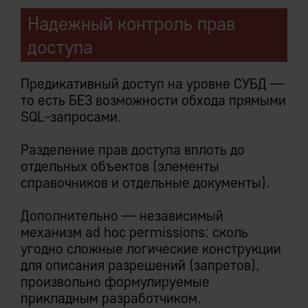
Надежный контроль прав
доступа
Следует из:
Предикативный доступ на уровне СУБД —
то есть БЕЗ возможности обхода прямыми
Централизованное хранение данных IEM
Системы
SQL-запросами.
Исключительная всеохватность и
единственность
Разделение прав доступа вплоть до
Мультифункциональность закрытой
отдельных объектов (элементы
платформы
справочников и отдельные документы).
Дополнительно — независимый
механизм ad hoc permissions: сколь
угодно сложные логические конструкции
Отложенное исполнение
для описания разрешений (запретов),
произвольно формулируемые
транзакций при межмодульной
прикладным разработчиком.