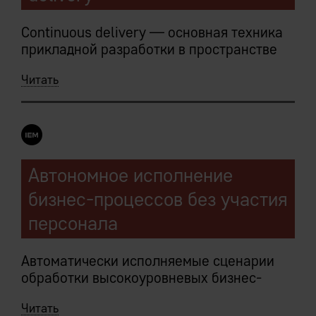
Continuous delivery — основная техника
прикладной разработки в пространстве
бизнес-логики IEM Системы.
Читать
Централизованное хранение
структурированных метаданных как
следствие логической монолитности,
быстрое прототипирование на их основе.
Автономное исполнение
Встроенные средства верификации кода
бизнес-процессов без участия
на всем протяжении жизненного цикла.
персонала
Средства контроля и разделения кода
IEM-платформы позволяют вести
Автоматически исполняемые сценарии
разработку и тестирование на
обработки высокоуровневых бизнес-
продуктивных данных.
объектов неограниченной сложности:
Читать