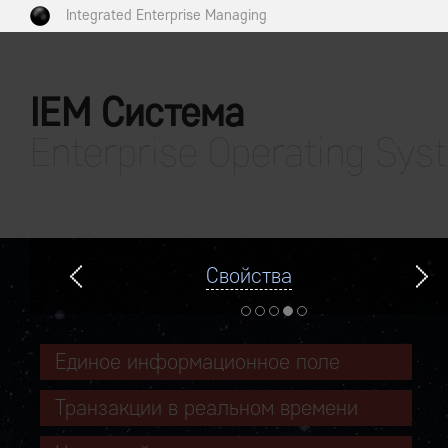
Integrated Enterprise Managing
IEM Система
Enterprise Operating Sys
Свойства
Единое информационное поле
Транзакции в реальном времени