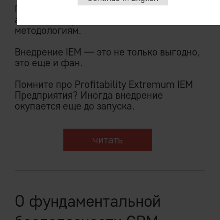
Принципы развертывания IEM System
абсолютно противоположны ERP-
методологиям.
Внедрение IEM — это не только выгодно,
это еще и фан.
Помните про Profitability Extremum IEM
Предприятия? Иногда внедрение
окупается еще до запуска.
читать
О фундаментальной