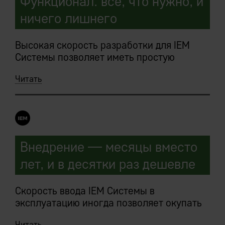
Функционал: все, что нужно, и
ничего лишнего
Высокая скорость разработки для IEM
Системы позволяет иметь простую
базовую конфигурацию:
Читать
функциональность наращивается
быстро.
Внедряемые IEM-решения являются
сборными, под требования конкретного
предприятия, конструкторами.
Внедрение — месяцы вместо
лет, и в десятки раз дешевле
Заказчик в ходе предпроектных работ
мечтает «хочу то, то и то, и еще вот
такую-то клевую штуку где-то слышал, ее
Скорость ввода IEM Системы в
тоже хочу».
эксплуатацию иногда позволяет окупать
затраты на внедрение, которые еще не
Читать