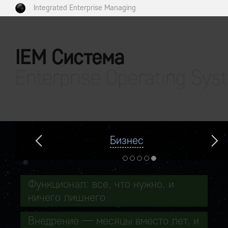
Integrated Enterprise Managing
IEM Система
Enterprise Operating Sys
Бизнес
Функционал: все, что нужно, и
ничего лишнего
Внедрение — месяцы вместо лет, и