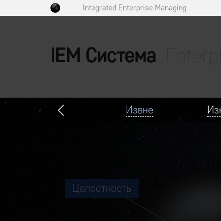
Integrated Enterprise Managing
IEM Система
Enterp
Извне
Из
Целостность