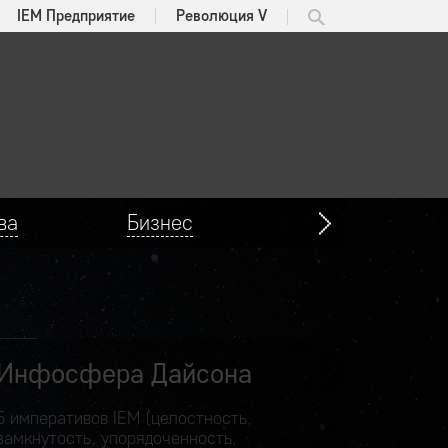
IEM Предприятие
Революция V
ва
Бизнес
Инфосфера Дайсона
5 императивов IEM (целостность,
замкнутость, упорядоченность,