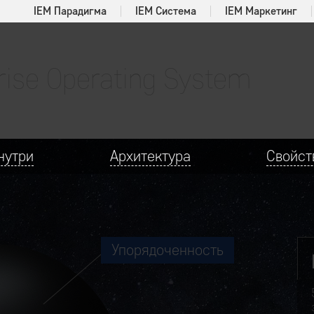
IEM Парадигма
IEM Система
IEM Маркетинг
rise Operating System
нутри
Архитектура
Свойст
Упорядоченность