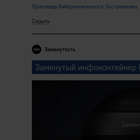
Проповедь Кибернетического Экстремизма, 
Скрыть
Замкнутость
Замкнутый инфоконтейнер 