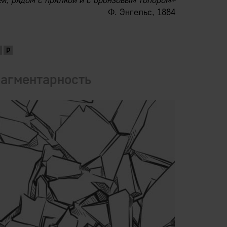
й, рядом с прялкой и с бронзовым топором»
Ф. Энгельс, 1884
агментарность