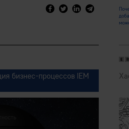
Поч
доба
мож
ия бизнес-процессов IEM
Ха