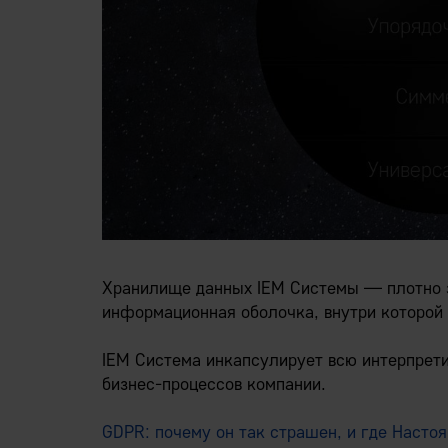
Хранилище данных IEM Системы — плотно 
информационная оболочка, внутри которой
IEM Система инкапсулирует всю интерпре
бизнес-процессов компании.
GDPR: почему он так страшен, и где Наст