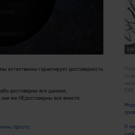
Полн
мы естественно гарантирует достоверность
то е
неп
ERP 
ибо достоверны все данные,
 они же НЕдостоверны все вместе.
Моду
про
О м
очень просто
щей