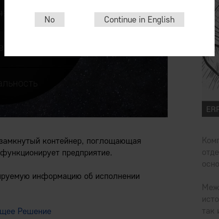
No
Continue in English
Ком
замкнутый контейнер, поглощающая
отде
 функционирует предприятие.
осно
тируемую информацию об исполнении
Меж
исто
так 
оящее Решение