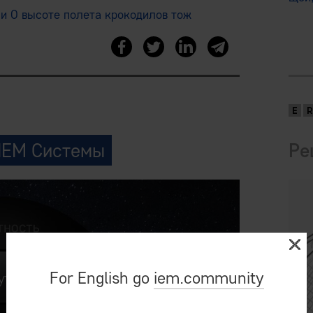
и О высоте полета крокодилов тож
IEM Системы
Ре
For English go
iem.community