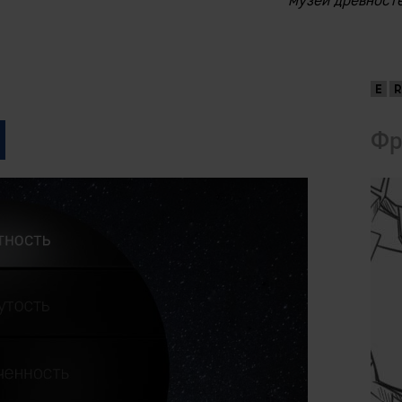
музей древносте
Фр