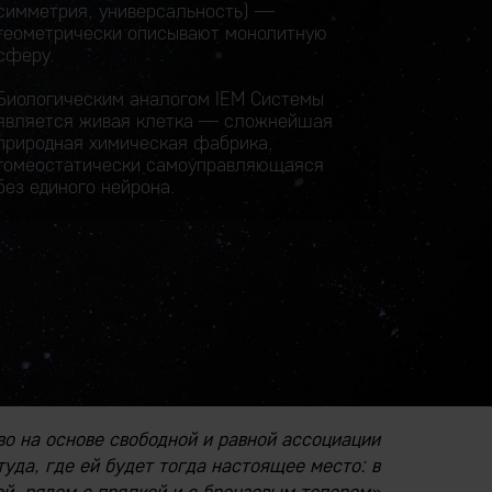
симметрия, универсальность) —
геометрически описывают монолитную
сферу.
Биологическим аналогом IEM Системы
является живая клетка — сложнейшая
природная химическая фабрика,
гомеостатически самоуправляющаяся
без единого нейрона.
во на основе свободной и равной ассоциации
уда, где ей будет тогда настоящее место: в