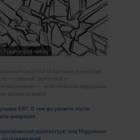
оценной системой (в бытовом понимании,
сть — связной, целостной и
ротиворечивой) — классические модульные
не являются вовсе.
льные ERP. О чем вы узнаете после
вала внедрения
икросервисной архитектуре, или Модульных
, да пожиже влей