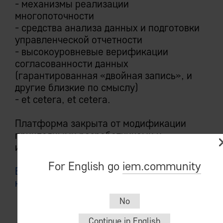
- механизмы реализации
многопоточности
- средства анализа данных и подготовки
управленческой отчетности
- высокоуровневые верификации
согласованности данных
(гарантированная «двойная запись», и
другие близкие по смыслу)
- et cetera, et cetera.
Платформа закрыта от модификации
прикладными разработчиками и
инвариантна для всех инсталляций.
For English go
iem.community
Выдающаяся эксплуатационная
надежность и устойчивость к атакам
No
Continue in English