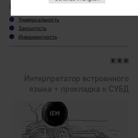
Следует из:
Универсальность
Закрытость
Инвариантность
Интерпретатор встроенного
языка + прокладка к СУБД